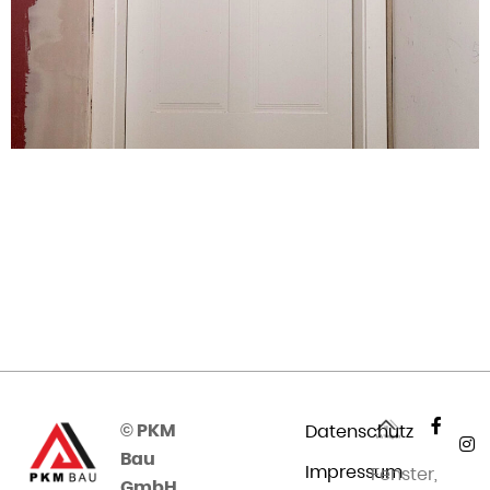
© PKM
Datenschutz
Bau
Impressum
Fenster,
GmbH